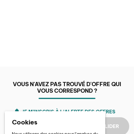
VOUS N'AVEZ PAS TROUVÉ D'OFFRE QUI
VOUS CORRESPOND ?
JE M’INSCRIS À L’ALERTE DES OFFRES
Cookies
Choisir un domaine de
VALIDER
compétences
Nous utilisons des cookies pour l'analyse du