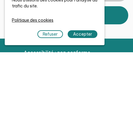
trafic du site.
JE POSTULE EN CANDIDATURE
SPONTANÉE
Politique des cookies
Refuser
Accepter
Accessibilité : non conforme
Mentions légales
Gestion des cookies
Aide
Contact & réseaux sociaux
Pour tout savoir sur Grenoble Alpes
Métropole, rendez-vous sur