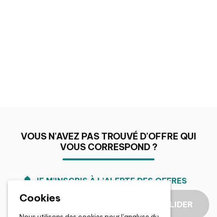
VOUS N'AVEZ PAS TROUVÉ D'OFFRE QUI
VOUS CORRESPOND ?
JE M’INSCRIS À L’ALERTE DES OFFRES
Cookies
Choisir un domaine de
VALIDER
compétences
Nous utilisons des cookies pour l'analyse du