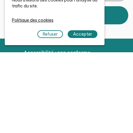
trafic du site.
JE POSTULE EN CANDIDATURE
SPONTANÉE
Politique des cookies
Refuser
Accepter
Accessibilité : non conforme
Mentions légales
Gestion des cookies
Aide
Contact & réseaux sociaux
Pour tout savoir sur Grenoble Alpes
Métropole, rendez-vous sur